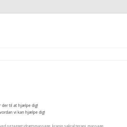
Videre til indhold
 der til at hjælpe dig!
vordan vi kan hjælpe dig!
ved
og tagget
idrætsmassage
,
kranio sakral terapi
,
massage
,