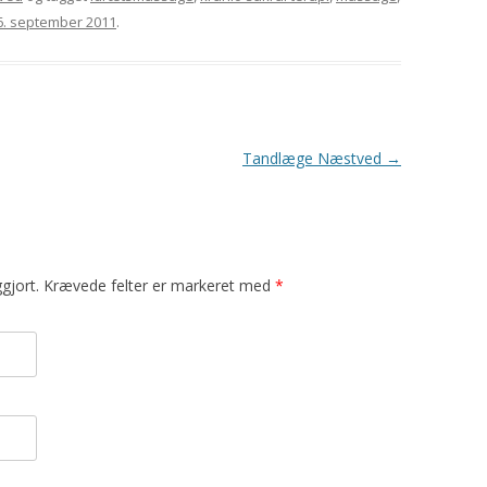
6. september 2011
.
Tandlæge Næstved
→
liggjort. Krævede felter er markeret med
*