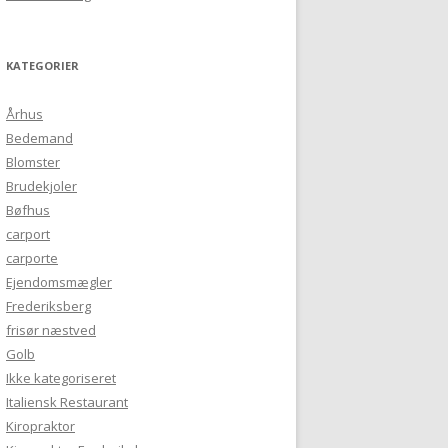
KATEGORIER
Århus
Bedemand
Blomster
Brudekjoler
Bøfhus
carport
carporte
Ejendomsmægler
Frederiksberg
frisør næstved
Golb
Ikke kategoriseret
Italiensk Restaurant
Kiropraktor