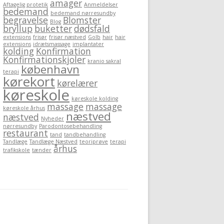
amager
Aftagelig protetik
Anmeldelser
bedemand
bedemand nørresundby
begravelse
Blomster
Blog
bryllup
buketter
dødsfald
extensions
frisør
frisør næstved
Golb
hair
hair
extensions
idrætsmassage
implantater
kolding
Konfirmation
Konfirmationskjoler
kranio sakral
københavn
terapi
kørekort
kørelærer
køreskole
køreskole kolding
massage
massage
køreskole århus
næstved
næstved
Nyheder
nørresundby
Parodontosebehandling
restaurant
tand
tandbehandling
Tandlæge
Tandlæge Næstved
teoriprøve
terapi
århus
trafikskole
tænder