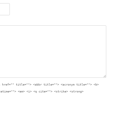
a href="" title=""> <abbr title=""> <acronym title=""> <b>
tetime=""> <em> <i> <q cite=""> <strike> <strong>