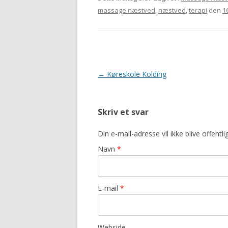
massage næstved
,
næstved
,
terapi
den
1
Indlægsnavigation
←
Køreskole Kolding
Skriv et svar
Din e-mail-adresse vil ikke blive offent
Navn
*
E-mail
*
Webside