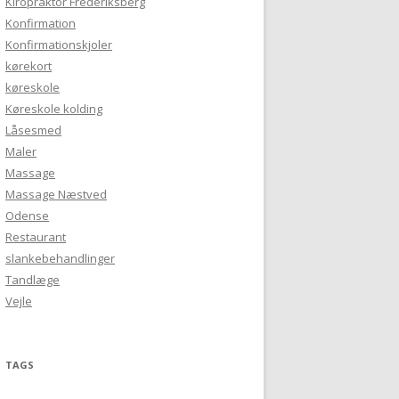
Kiropraktor Frederiksberg
Konfirmation
Konfirmationskjoler
kørekort
køreskole
Køreskole kolding
Låsesmed
Maler
Massage
Massage Næstved
Odense
Restaurant
slankebehandlinger
Tandlæge
Vejle
TAGS