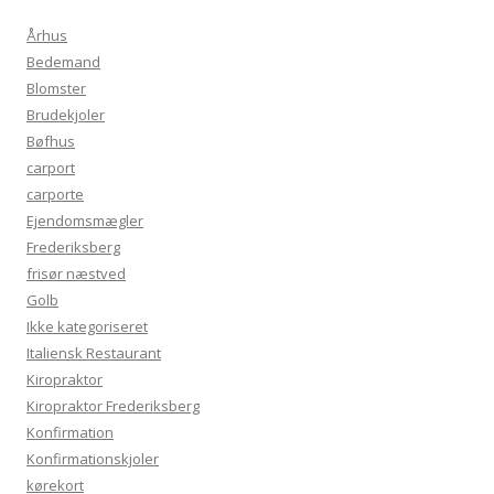
Århus
Bedemand
Blomster
Brudekjoler
Bøfhus
carport
carporte
Ejendomsmægler
Frederiksberg
frisør næstved
Golb
Ikke kategoriseret
Italiensk Restaurant
Kiropraktor
Kiropraktor Frederiksberg
Konfirmation
Konfirmationskjoler
kørekort