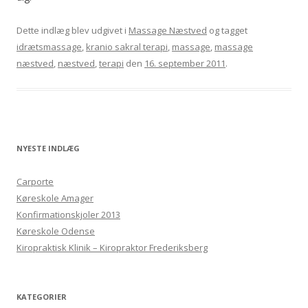
Dette indlæg blev udgivet i
Massage Næstved
og tagget
idrætsmassage
,
kranio sakral terapi
,
massage
,
massage
næstved
,
næstved
,
terapi
den
16. september 2011
.
NYESTE INDLÆG
Carporte
Køreskole Amager
Konfirmationskjoler 2013
Køreskole Odense
Kiropraktisk Klinik – Kiropraktor Frederiksberg
KATEGORIER