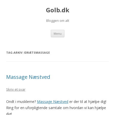
Golb.dk
Bloggen om alt
Videre til indhold
Menu
TAG-ARKIV:
IDRÆTSMASSAGE
Massage Næstved
Skriv et svar
Ondt i musklerne?
Massage Næstved
er der til at hjælpe dig!
Ring for en uforpligtende samtale om hvordan vi kan hjælpe
dig!