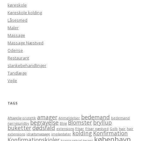
køreskole
Køreskole kolding
Låsesmed
Maler
Massage
Massage Næstved
Odense
Restaurant
slankebehandlinger
Tandlæge
Vejle
TAGS
amager
bedemand
Aftagelig protetik
Anmeldelser
bedemand
begravelse
Blomster
bryllup
nørresundby
Blog
buketter
dødsfald
extensions
frisør
frisør næstved
Golb
hair
hair
kolding
Konfirmation
extensions
idrætsmassage
implantater
københavn
Konfirmationskjoler
kranio sakral terapi