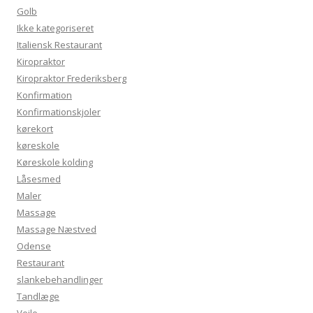
Golb
Ikke kategoriseret
Italiensk Restaurant
Kiropraktor
Kiropraktor Frederiksberg
Konfirmation
Konfirmationskjoler
kørekort
køreskole
Køreskole kolding
Låsesmed
Maler
Massage
Massage Næstved
Odense
Restaurant
slankebehandlinger
Tandlæge