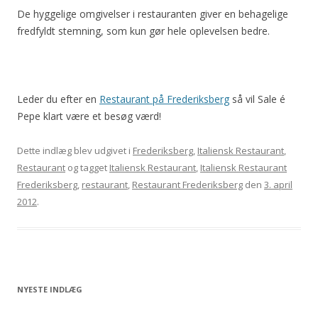
De hyggelige omgivelser i restauranten giver en behagelige
fredfyldt stemning, som kun gør hele oplevelsen bedre.
Leder du efter en
Restaurant på Frederiksberg
så vil Sale é
Pepe klart være et besøg værd!
Dette indlæg blev udgivet i
Frederiksberg
,
Italiensk Restaurant
,
Restaurant
og tagget
Italiensk Restaurant
,
Italiensk Restaurant
Frederiksberg
,
restaurant
,
Restaurant Frederiksberg
den
3. april
2012
.
NYESTE INDLÆG