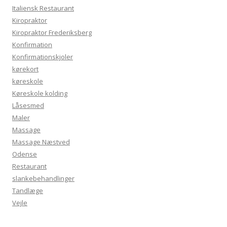
Italiensk Restaurant
Kiropraktor
Kiropraktor Frederiksberg
Konfirmation
Konfirmationskjoler
kørekort
køreskole
Køreskole kolding
Låsesmed
Maler
Massage
Massage Næstved
Odense
Restaurant
slankebehandlinger
Tandlæge
Vejle