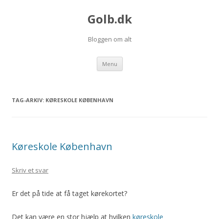
Golb.dk
Bloggen om alt
Videre til indhold
Menu
TAG-ARKIV:
KØRESKOLE KØBENHAVN
Køreskole København
Skriv et svar
Er det på tide at få taget kørekortet?
Det kan være en stor hjælp at hvilken
køreskole