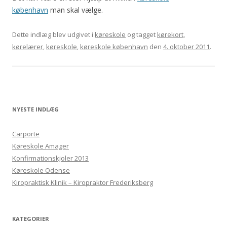
københavn
man skal vælge.
Dette indlæg blev udgivet i
køreskole
og tagget
kørekort
,
kørelærer
,
køreskole
,
køreskole københavn
den
4. oktober 2011
.
NYESTE INDLÆG
Carporte
Køreskole Amager
Konfirmationskjoler 2013
Køreskole Odense
Kiropraktisk Klinik – Kiropraktor Frederiksberg
KATEGORIER