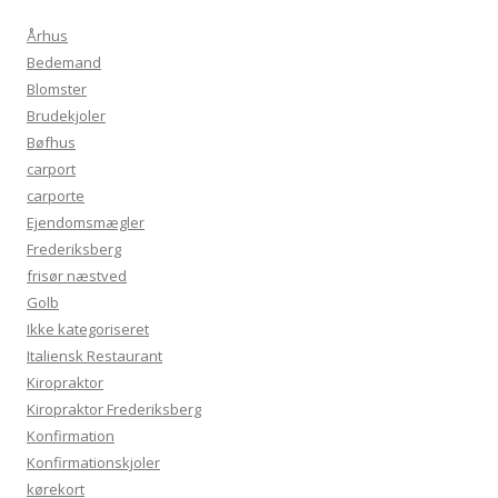
Århus
Bedemand
Blomster
Brudekjoler
Bøfhus
carport
carporte
Ejendomsmægler
Frederiksberg
frisør næstved
Golb
Ikke kategoriseret
Italiensk Restaurant
Kiropraktor
Kiropraktor Frederiksberg
Konfirmation
Konfirmationskjoler
kørekort