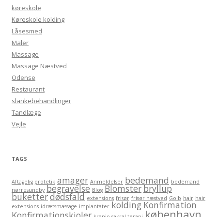
køreskole
Køreskole kolding
Låsesmed
Maler
Massage
Massage Næstved
Odense
Restaurant
slankebehandlinger
Tandlæge
Vejle
TAGS
amager
bedemand
Aftagelig protetik
Anmeldelser
bedemand
begravelse
Blomster
bryllup
nørresundby
Blog
buketter
dødsfald
extensions
frisør
frisør næstved
Golb
hair
hair
kolding
Konfirmation
extensions
idrætsmassage
implantater
københavn
Konfirmationskjoler
kranio sakral terapi