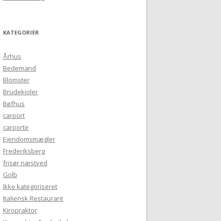
KATEGORIER
Århus
Bedemand
Blomster
Brudekjoler
Bøfhus
carport
carporte
Ejendomsmægler
Frederiksberg
frisør næstved
Golb
Ikke kategoriseret
Italiensk Restaurant
Kiropraktor