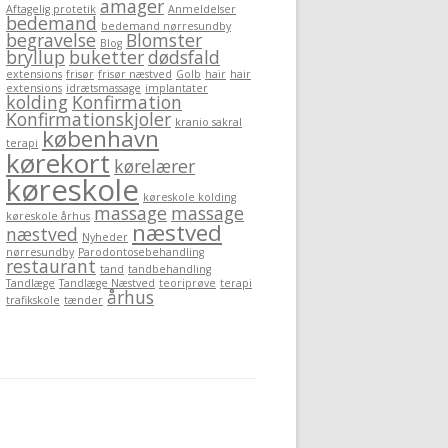
amager
Aftagelig protetik
Anmeldelser
bedemand
bedemand nørresundby
begravelse
Blomster
Blog
bryllup
buketter
dødsfald
extensions
frisør
frisør næstved
Golb
hair
hair
extensions
idrætsmassage
implantater
kolding
Konfirmation
Konfirmationskjoler
kranio sakral
københavn
terapi
kørekort
kørelærer
køreskole
køreskole kolding
massage
massage
køreskole århus
næstved
næstved
Nyheder
nørresundby
Parodontosebehandling
restaurant
tand
tandbehandling
Tandlæge
Tandlæge Næstved
teoriprøve
terapi
århus
trafikskole
tænder