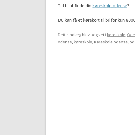
Tid til at finde din
køreskole odense
?
Du kan få et kørekort til bil for kun 800
Dette indlæg blev udgivet i
køreskole
,
Ode
odense
,
køreskole
,
Køreskole odense
,
od