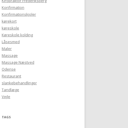
Kiropraktor Frederiksberg
Konfirmation
Konfirmationskjoler
kørekort
køreskole
Køreskole kolding
Låsesmed
Maler
Massage
Massage Næstved
Odense
Restaurant
slankebehandlinger
Tandlæge
Vejle
TAGS